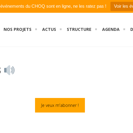
 événements du CHOQ sont en ligne, ne les ratez pas !
Voir les 
NOS PROJETS
ACTUS
STRUCTURE
AGENDA
D
3
Je veux m'abonner !