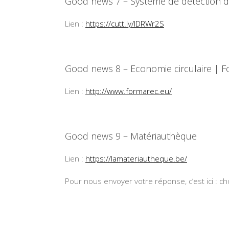
Good news 7 – Système de détection 
Lien :
https://cutt.ly/lDRWr2S
Good news 8 – Economie circulaire | 
Lien :
http://www.formarec.eu/
Good news 9 – Matériauthèque
Lien :
https://lamateriautheque.be/
Pour nous envoyer votre réponse, c’est ici : 