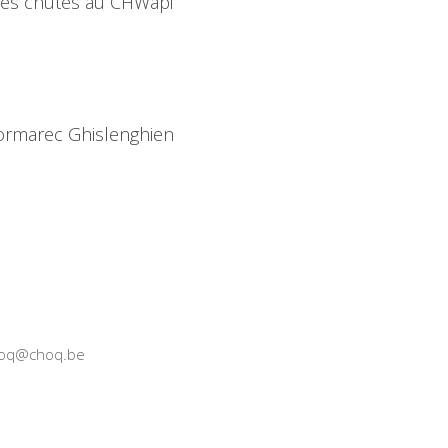
des chutes au CHWapi
Formarec Ghislenghien
choq@choq.be