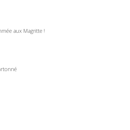
mée aux Magritte !
artonné