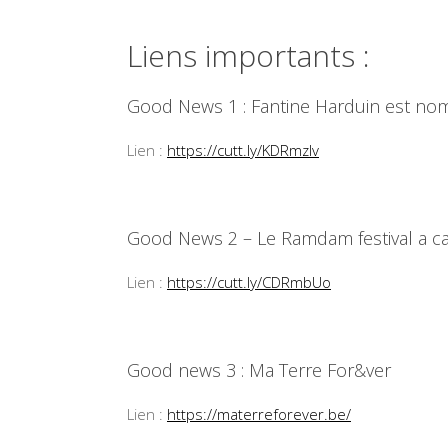
Liens importants :
Good News 1 : Fantine Harduin est nom
Lien :
https://cutt.ly/KDRmzlv
Good News 2 – Le Ramdam festival a c
Lien :
https://cutt.ly/CDRmbUo
Good news 3 : Ma Terre For&ver
Lien :
https://materreforever.be/