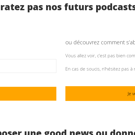
ratez pas nos futurs podcast
ou découvrez comment s’ab
Vous allez voir, c’est pas bien co
En cas de soucis, n’hésitez pas à
Je v
poser une good news ou donne