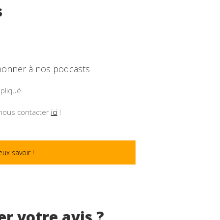
s
onner à nos podcasts
mpliqué.
 nous contacter
ici
!
eux savoir !
r votre avis ?