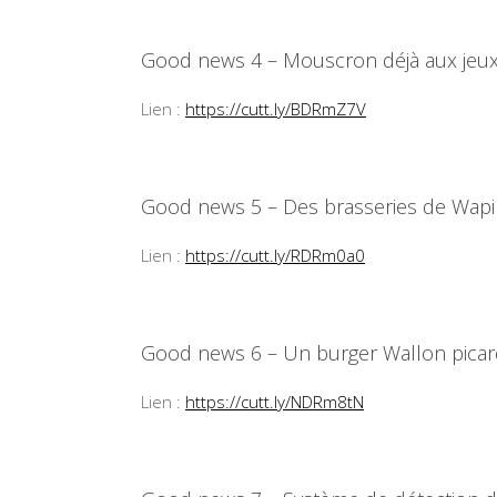
Good news 4 – Mouscron déjà aux jeux 
Lien :
https://cutt.ly/BDRmZ7V
Good news 5 – Des brasseries de Wapi
Lien :
https://cutt.ly/RDRm0a0
Good news 6 – Un burger Wallon picar
Lien :
https://cutt.ly/NDRm8tN