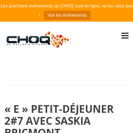
Les prochains événements du CHOQ sont en ligne, ne les ratez pas
!
Voir les événements
« E » PETIT-DÉJEUNER
2#7 AVEC SASKIA
BRICMONT